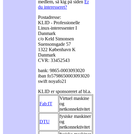
medlem, så kig på siden
Er
du interesseret?
Postadresse:
KLID - Professionelle
Linux-interessenter I
Danmark
c/o Keld Simonsen
Suensonsgade 57
1322 København K
Danmark
CVR: 33452543
bank: 9865-0003093020
iban fo5798650003093020
swift noyafo21
KLID er sponsoreret af bl.a.
Virtuel maskine
Fab:IT
og
netkonnektivitet
fysiske maskiner
DTU
og
netkonnektivitet