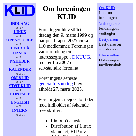
Om foreningen
Om KLID
Lidt om
KLID
foreningen
INDGANG
Vedtægterne
. o O o .
Foreningens
Foreningen blev stiftet
LINUX
vedtægter
tirsdag den 9. marts 1999 og
. o O o .
Bestyrelsen
OPENSOURCE
har per 1. april 2025 cirka
Bestyrelse og
. o O o .
110 medlemmer. Foreningen
LINUX PÅ
suppleanter
var oprindelig en
DANSK
Bliv medlem
interessegruppe i
DKUUG
,
. o O o .
Oplysning om
NYHEDER
men er fra 2007 en
medlemsskab
. o O o .
selvstændig forening.
KALENDER
. o O o .
OM KLID
Foreningens seneste
. o O o .
generalforsamling
blev
STØT KLID
afholdt 27. marts 2025.
. o O o .
KONTAKT
. o O o .
Foreningen arbejder for tiden
ENGLISH
med indholdet af følgende
. o O o .
overskrifter:
INTERN
. o O o .
Linux på dansk
Distribution af Linux
via nettet, FTP mv.