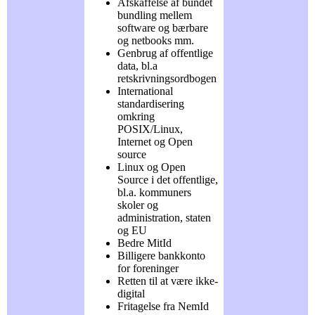
Afskaffelse af bundet
bundling mellem
software og bærbare
og netbooks mm.
Genbrug af offentlige
data, bl.a
retskrivningsordbogen
International
standardisering
omkring
POSIX/Linux,
Internet og Open
source
Linux og Open
Source i det offentlige,
bl.a. kommuners
skoler og
administration, staten
og EU
Bedre MitId
Billigere bankkonto
for foreninger
Retten til at være ikke-
digital
Fritagelse fra NemId